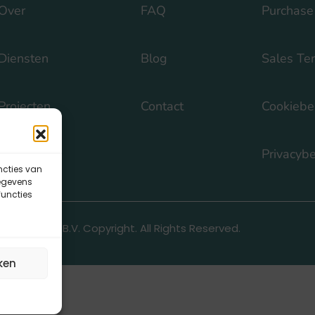
Over
FAQ
Purchase
Diensten
Blog
Sales Te
Projecten
Contact
Cookiebe
Vacatures
Privacybe
ncties van
gegevens
uncties
26 REELOAD B.V. Copyright. All Rights Reserved.
ken