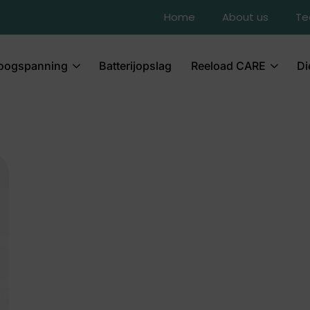
Home
About us
T
oogspanning
Batterijopslag
Reeload CARE
Di