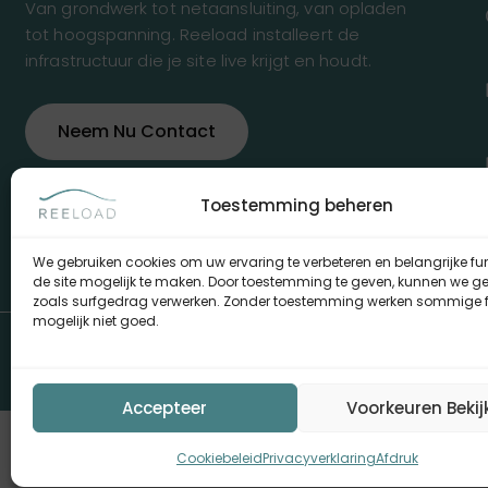
Van grondwerk tot netaansluiting, van opladen
tot hoogspanning. Reeload installeert de
infrastructuur die je site live krijgt en houdt.
Neem Nu Contact
Toestemming beheren
We gebruiken cookies om uw ervaring te verbeteren en belangrijke fu
de site mogelijk te maken. Door toestemming te geven, kunnen we 
zoals surfgedrag verwerken. Zonder toestemming werken sommige f
mogelijk niet goed.
© 20
Accepteer
Voorkeuren Bekij
Cookiebeleid
Privacyverklaring
Afdruk