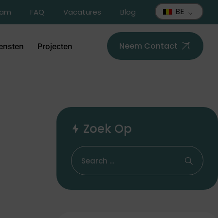
BE
eam
FAQ
Vacatures
Blog
Neem Contact
ensten
Projecten
Zoek Op