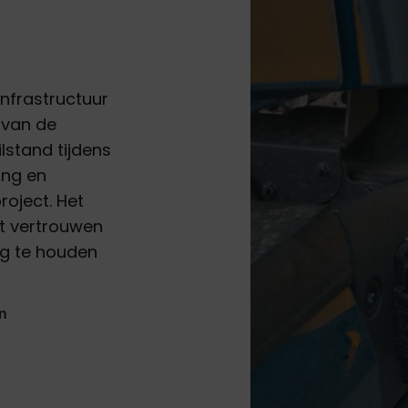
nfrastructuur
 van de
lstand tijdens
ing en
oject. Het
nt vertrouwen
ng te houden
n