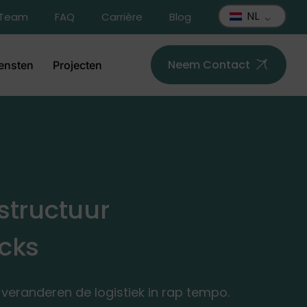
NL
Team
FAQ
Carrière
Blog
Neem Contact
ensten
Projecten
structuur
cks
veranderen de logistiek in rap tempo.