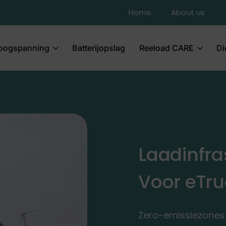
Home
About us
oogspanning
Batterijopslag
Reeload CARE
Di
Laadinfra
Voor eTru
Zero-emissiezones 