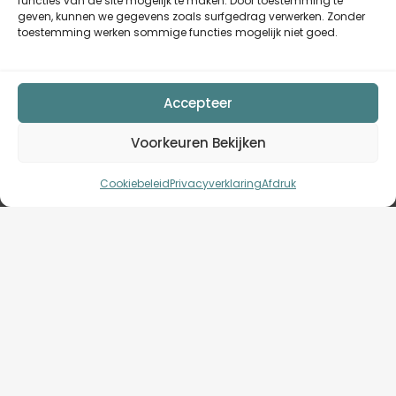
functies van de site mogelijk te maken. Door toestemming te
geven, kunnen we gegevens zoals surfgedrag verwerken. Zonder
toestemming werken sommige functies mogelijk niet goed.
Accepteer
Voorkeuren Bekijken
Cookiebeleid
Privacyverklaring
Afdruk
Deze privacyverklaring is voor het laatst bijgewerkt op oktober
29, 2025 en is van toepassing op burgers en wettelijk
permanente inwoners van de Europese Economische Ruimte
en Zwitserland.