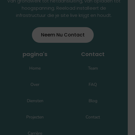
Van grondwerk tot netaansluiting, van opladen tot
hoogspanning. Reeload installeert de
infrastructuur die je site live krijgt en houdt.
Neem Nu Contact
pagina's
Contact
Home
Team
Over
FAQ
Diensten
Blog
Projecten
Contact
Carrière